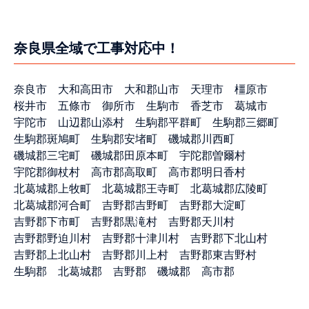
奈良県全域で工事対応中！
奈良市
大和高田市
大和郡山市
天理市
橿原市
桜井市
五條市
御所市
生駒市
香芝市
葛城市
宇陀市
山辺郡山添村
生駒郡平群町
生駒郡三郷町
生駒郡斑鳩町
生駒郡安堵町
磯城郡川西町
磯城郡三宅町
磯城郡田原本町
宇陀郡曽爾村
宇陀郡御杖村
高市郡高取町
高市郡明日香村
北葛城郡上牧町
北葛城郡王寺町
北葛城郡広陵町
北葛城郡河合町
吉野郡吉野町
吉野郡大淀町
吉野郡下市町
吉野郡黒滝村
吉野郡天川村
吉野郡野迫川村
吉野郡十津川村
吉野郡下北山村
吉野郡上北山村
吉野郡川上村
吉野郡東吉野村
生駒郡
北葛城郡
吉野郡
磯城郡
高市郡