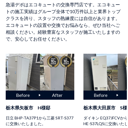
急湯デポはエコキュートの交換専門店です。エコキュー
トの施工実績はグループ全体で10万件以上と業界トップ
クラスを誇り、スタッフの熟練度には自信があります。
エコキュートの設置や交換でお悩みなら、ぜひ当社へご
相談ください。経験豊富なスタッフが施工いたしますの
で、安心してお任せください。
栃木県矢板市 H様邸
栃木県大田原市 S様
日立 BHP-TA37P1から三菱 SRT-S377
ダイキン EQ37JFCV
に交換いたしました。
HE-S37LQSに交換い