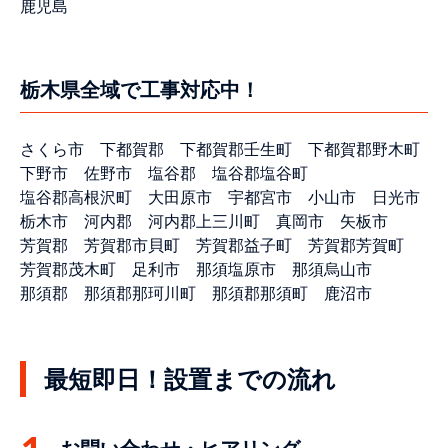
鹿児島
栃木県全域で工事対応中！
さくら市
下都賀郡
下都賀郡壬生町
下都賀郡野木町
下野市
佐野市
塩谷郡
塩谷郡塩谷町
塩谷郡高根沢町
大田原市
宇都宮市
小山市
日光市
栃木市
河内郡
河内郡上三川町
真岡市
矢板市
芳賀郡
芳賀郡市貝町
芳賀郡益子町
芳賀郡芳賀町
芳賀郡茂木町
足利市
那須塩原市
那須烏山市
那須郡
那須郡那珂川町
那須郡那須町
鹿沼市
最短即日！設置までの流れ