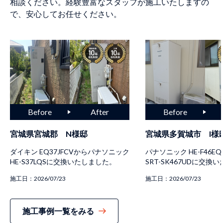
相談ください。経験豊富なスタッフが施工いたしますの
で、安心してお任せください。
宮城県宮城郡 N様邸
宮城県多賀城市 I様
ダイキン EQ37JFCVからパナソニック
パナソニック HE-F46E
HE-S37LQSに交換いたしました。
SRT-SK467UDに交換
施工日：
2026/07/23
施工日：
2026/07/23
施工事例一覧をみる