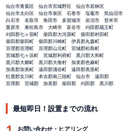
仙台市青葉区
仙台市宮城野区
仙台市若林区
仙台市太白区
仙台市泉区
石巻市
塩竈市
気仙沼市
白石市
名取市
角田市
多賀城市
岩沼市
登米市
栗原市
東松島市
大崎市
富谷市
刈田郡蔵王町
刈田郡七ヶ宿町
柴田郡大河原町
柴田郡村田町
柴田郡柴田町
柴田郡川崎町
伊具郡丸森町
亘理郡亘理町
亘理郡山元町
宮城郡松島町
宮城郡七ヶ浜町
宮城郡利府町
黒川郡大和町
黒川郡大郷町
黒川郡大衡村
加美郡色麻町
加美郡加美町
遠田郡涌谷町
遠田郡美里町
牡鹿郡女川町
本吉郡南三陸町
仙台市
遠田郡
亘理郡
宮城郡
加美郡
柴田郡
刈田郡
黒川郡
最短即日！設置までの流れ
お問い合わせ・ヒアリング