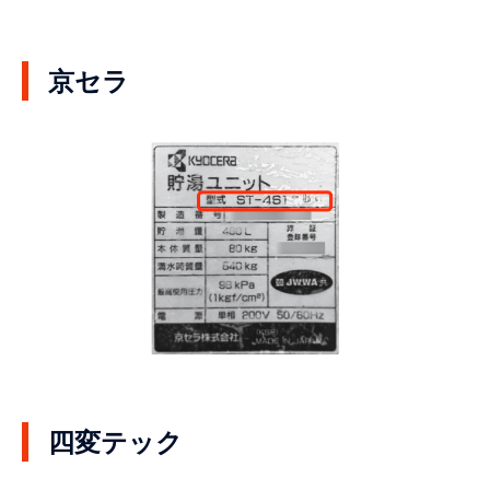
京セラ
四変テック