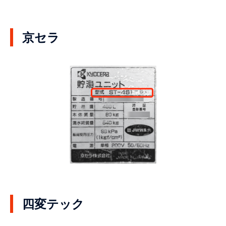
京セラ
四変テック