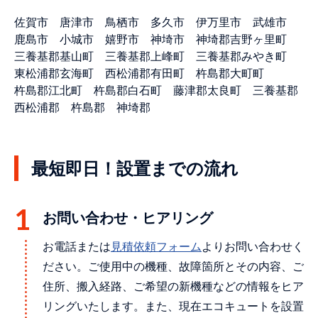
佐賀市
唐津市
鳥栖市
多久市
伊万里市
武雄市
鹿島市
小城市
嬉野市
神埼市
神埼郡吉野ヶ里町
三養基郡基山町
三養基郡上峰町
三養基郡みやき町
東松浦郡玄海町
西松浦郡有田町
杵島郡大町町
杵島郡江北町
杵島郡白石町
藤津郡太良町
三養基郡
西松浦郡
杵島郡
神埼郡
最短即日！設置までの流れ
お問い合わせ・ヒアリング
お電話または
⾒積依頼フォーム
よりお問い合わせく
ださい。ご使用中の機種、故障箇所とその内容、ご
住所、搬入経路、ご希望の新機種などの情報をヒア
リングいたします。また、現在エコキュートを設置