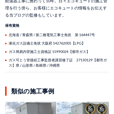
給湯器工事に携わって10年。日々エコキュートの施工管
理を行う傍ら、お客様にエコキュートの情報をお伝えす
る当ブログの監修もしています。
保有資格
北海道 / ⻘森県 / 第二種電気工事士免状 第 164447号
液化ガス設備士免状 大阪府 142762005【LPG】
ガス簡易内管施工士資格証 15990024【都市ガス】
ガス可とう管接続工事監督者講習修了証 27130129【都市ガ
ス】県 / ⼭形県 / 島根県 / 沖縄県
類似の施工事例