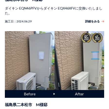
ダイキン EQN46PFVからダイキン EQX46XFVに交換いたしまし
た。
施工日：
2024.06.29
詳細をみる
福島県二本松市 M様邸