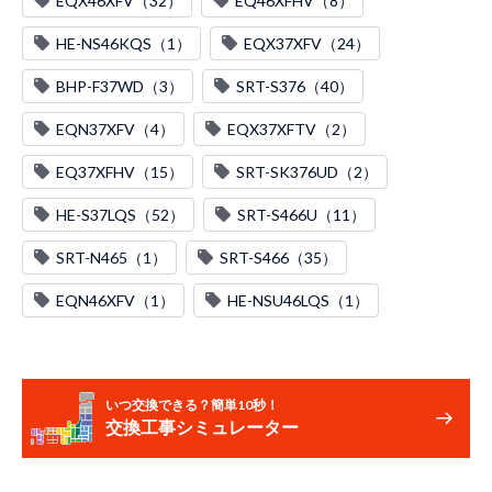
EQX46XFV（32）
EQ46XFHV（8）
HE-NS46KQS（1）
EQX37XFV（24）
BHP-F37WD（3）
SRT-S376（40）
EQN37XFV（4）
EQX37XFTV（2）
EQ37XFHV（15）
SRT-SK376UD（2）
HE-S37LQS（52）
SRT-S466U（11）
SRT-N465（1）
SRT-S466（35）
EQN46XFV（1）
HE-NSU46LQS（1）
いつ交換できる？簡単10秒！
交換工事シミュレーター