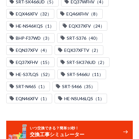
SRT-SK466UD（5）
EQ37WFHV（4）
EQX46XFV（32）
EQ46XFHV（8）
HE-NS46KQS（1）
EQX37XFV（24）
BHP-F37WD（3）
SRT-S376（40）
EQN37XFV（4）
EQX37XFTV（2）
EQ37XFHV（15）
SRT-SK376UD（2）
HE-S37LQS（52）
SRT-S466U（11）
SRT-N465（1）
SRT-S466（35）
EQN46XFV（1）
HE-NSU46LQS（1）
いつ交換できる？簡単10秒！
交換工事シミュレーター