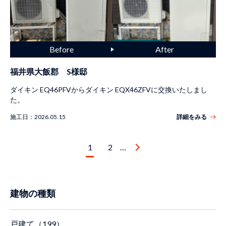
福井県大飯郡 S様邸
ダイキン EQ46PFVからダイキン EQX46ZFVに交換いたしまし
た。
施工日：
2026.05.15
詳細をみる
1
2
…
建物の種類
戸建て（199）