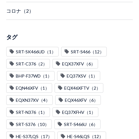
コロナ（2）
タグ
SRT-SK466UD（1）
SRT-S466（12）
SRT-C376（2）
EQX37XFV（6）
BHP-F37WD（1）
EQ37XSV（1）
EQN46XFV（1）
EQX46XFTV（2）
EQXN37XV（4）
EQX46XFV（6）
SRT-N376（1）
EQ37XFHV（1）
SRT-S376（10）
SRT-S466U（6）
HE-S37LQS（17）
HE-S46LQS（12）