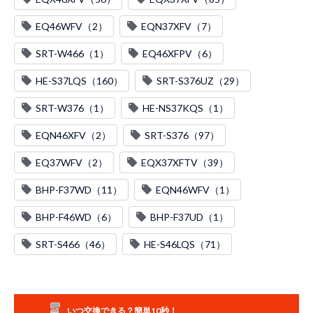
EQ46WFV（2）
EQN37XFV（7）
SRT-W466（1）
EQ46XFPV（6）
HE-S37LQS（160）
SRT-S376UZ（29）
SRT-W376（1）
HE-NS37KQS（1）
EQN46XFV（2）
SRT-S376（97）
EQ37WFV（2）
EQX37XFTV（39）
BHP-F37WD（11）
EQN46WFV（1）
BHP-F46WD（6）
BHP-F37UD（1）
SRT-S466（46）
HE-S46LQS（71）
いつ交換できる？簡単10秒！