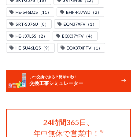
SRT-S376（18）
SRT-S466（12）
HE-S46LQS（11）
BHP-F37WD（2）
SRT-S376U（8）
EQN37XFV（1）
HE-J37LSS（2）
EQX37YFV（4）
HE-SU46LQS（9）
EQX37XFTV（1）
いつ交換できる？簡単10秒！
交換工事シミュレーター
24時間365日、
年中無休で営業中！