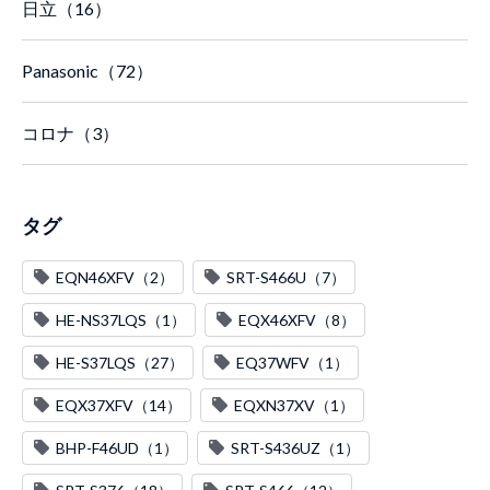
日立（16）
Panasonic（72）
コロナ（3）
タグ
EQN46XFV（2）
SRT-S466U（7）
HE-NS37LQS（1）
EQX46XFV（8）
HE-S37LQS（27）
EQ37WFV（1）
EQX37XFV（14）
EQXN37XV（1）
BHP-F46UD（1）
SRT-S436UZ（1）