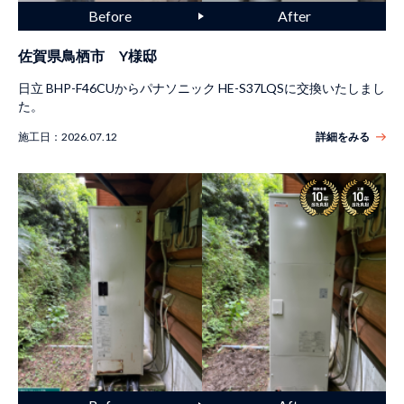
佐賀県鳥栖市 Y様邸
日立 BHP-F46CUからパナソニック HE-S37LQSに交換いたしまし
た。
施工日：
2026.07.12
詳細をみる