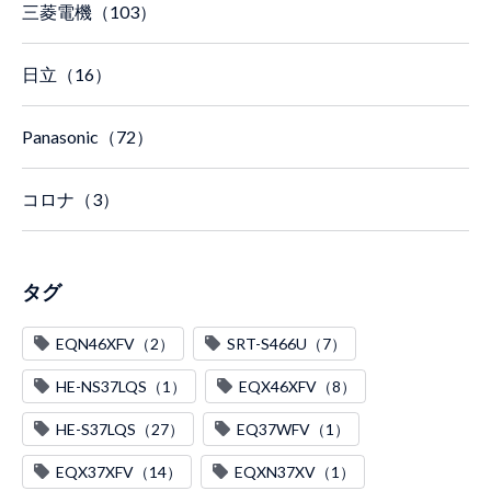
三菱電機（103）
日立（16）
Panasonic（72）
コロナ（3）
タグ
EQN46XFV（2）
SRT-S466U（7）
HE-NS37LQS（1）
EQX46XFV（8）
HE-S37LQS（27）
EQ37WFV（1）
EQX37XFV（14）
EQXN37XV（1）