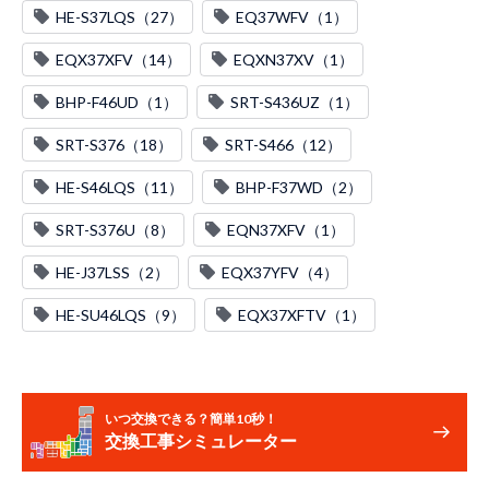
HE-S37LQS（27）
EQ37WFV（1）
EQX37XFV（14）
EQXN37XV（1）
BHP-F46UD（1）
SRT-S436UZ（1）
SRT-S376（18）
SRT-S466（12）
HE-S46LQS（11）
BHP-F37WD（2）
SRT-S376U（8）
EQN37XFV（1）
HE-J37LSS（2）
EQX37YFV（4）
HE-SU46LQS（9）
EQX37XFTV（1）
いつ交換できる？簡単10秒！
交換工事シミュレーター