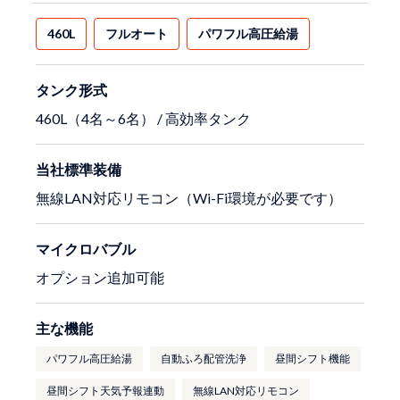
460L
フルオート
パワフル高圧給湯
タンク形式
460L（4名～6名） / 高効率タンク
当社標準装備
無線LAN対応リモコン（Wi-Fi環境が必要です）
マイクロバブル
オプション追加可能
主な機能
パワフル高圧給湯
自動ふろ配管洗浄
昼間シフト機能
昼間シフト天気予報連動
無線LAN対応リモコン