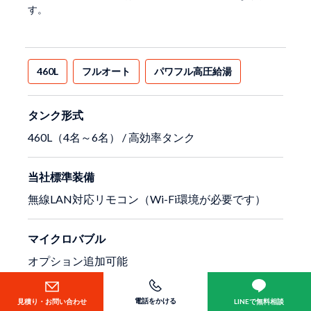
す。
460L
フルオート
パワフル高圧給湯
タンク形式
460L（4名～6名） / 高効率タンク
当社標準装備
無線LAN対応リモコン（Wi-Fi環境が必要です）
マイクロバブル
オプション追加可能
主な機能
電話をかける
見積り・お問い合わせ
LINEで無料相談