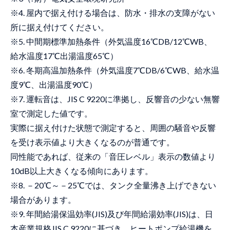
※4. 屋内で据え付ける場合は、防水・排水の支障がない
所に据え付けてください。
※5. 中間期標準加熱条件（外気温度16℃DB/12℃WB、
給水温度17℃出湯温度65℃）
※6. 冬期高温加熱条件（外気温度7℃DB/6℃WB、給水温
度9℃、出湯温度90℃）
※7. 運転音は、JIS C 9220に準拠し、反響音の少ない無響
室で測定した値です。
実際に据え付けた状態で測定すると、周囲の騒音や反響
を受け表示値より大きくなるのが普通です。
同性能であれば、従来の「音圧レベル」表示の数値より
10dB以上大きくなる傾向にあります。
※8. －20℃～－25℃では、タンク全量沸き上げできない
場合があります。
※9. 年間給湯保温効率(JIS)及び年間給湯効率(JIS)は、日
本産業規格JIS C 9220に基づき、ヒートポンプ給湯機を