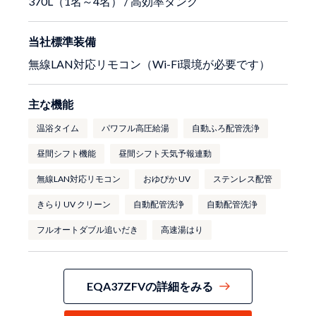
370L（1名～4名） / 高効率タンク
当社標準装備
無線LAN対応リモコン（Wi-Fi環境が必要です）
主な機能
温浴タイム
パワフル高圧給湯
自動ふろ配管洗浄
昼間シフト機能
昼間シフト天気予報連動
無線LAN対応リモコン
おゆぴか UV
ステンレス配管
きらり UV クリーン
自動配管洗浄
自動配管洗浄
フルオートダブル追いだき
高速湯はり
EQA37ZFVの詳細をみる