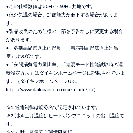
●この仕様数値は 50Hz・60Hz 共通です。
●低外気温の場合、加熱能力が低下する場合がありま
す。
●製品改良のため仕様の一部を予告なしに変更する場合
があります。
●「冬期高温沸き上げ温度」「着霜期高温沸き上げ温
度」は90℃です。
●「夜間消費電力量比率」「給湯モード性能試験時の運
転設定方法」はダイキンホームページに記載されていま
す。（ダイキンホームページURL：
https://www.daikinaircon.com/ecocute/jis/）
※1. 通電制御は総称名で認定されています。
※2. 沸き上げ温度はヒートポンプユニットの出口温度で
す。
※3（. 財）電気安全環境研究所