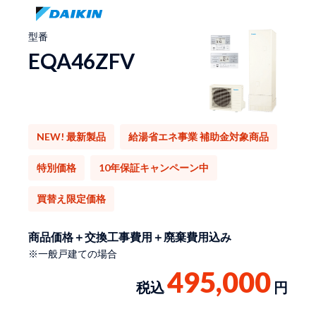
型番
EQA46ZFV
NEW! 最新製品
給湯省エネ事業 補助金対象商品
特別価格
10年保証キャンペーン中
買替え限定価格
商品価格＋交換工事費用＋廃棄費用込み
※一般戸建ての場合
495,000
税込
円