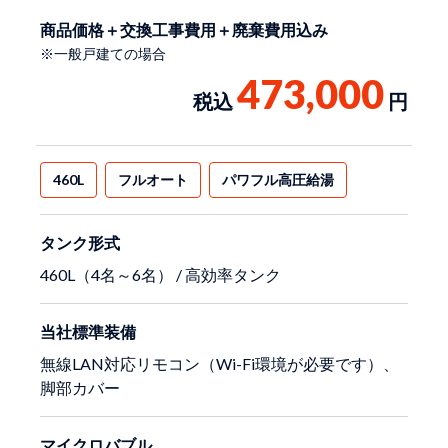
商品価格＋交換工事費用＋廃棄費用込み
※一般戸建ての場合
473,000
税込
円
460L
フルオート
パワフル高圧給湯
タンク形式
460L（4名～6名） / 高効率タンク
当社標準装備
無線LAN対応リモコン（Wi-Fi環境が必要です）、
脚部カバー
マイクロバブル