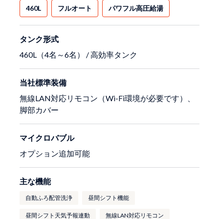
460L
フルオート
パワフル高圧給湯
タンク形式
460L（4名～6名） / 高効率タンク
当社標準装備
無線LAN対応リモコン（Wi-Fi環境が必要です）、
脚部カバー
マイクロバブル
オプション追加可能
主な機能
自動ふろ配管洗浄
昼間シフト機能
昼間シフト天気予報連動
無線LAN対応リモコン