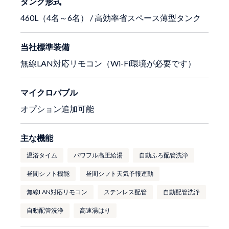
タンク形式
460L（4名～6名） / 高効率省スペース薄型タンク
当社標準装備
無線LAN対応リモコン（Wi-Fi環境が必要です）
マイクロバブル
オプション追加可能
主な機能
温浴タイム
パワフル高圧給湯
自動ふろ配管洗浄
昼間シフト機能
昼間シフト天気予報連動
無線LAN対応リモコン
ステンレス配管
自動配管洗浄
自動配管洗浄
高速湯はり