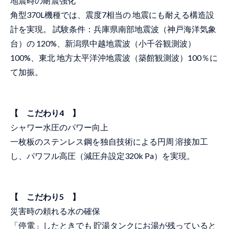
地震時の耐震強化
角型370L機種では、震度7相当の 地震にも耐える構造設
計を実現。 試験条件：兵庫県南部地震波（神戸海洋気象
台）の 120%、新潟県中越地震波（小千谷観測波）
100%、東北 地方太平洋沖地震波（築館観測波）100％に
て加振。
【 こだわり4 】
シャワー水圧のパワー向上
一枚板のステンレス鋼を独自技術による円周 溶接加工
し、パワフル高圧（減圧弁設定320k Pa）を実現。
【 こだわり5 】
災害時の頼れる水の確保
「停電」したときでも 貯湯タンクにお湯が残っていると