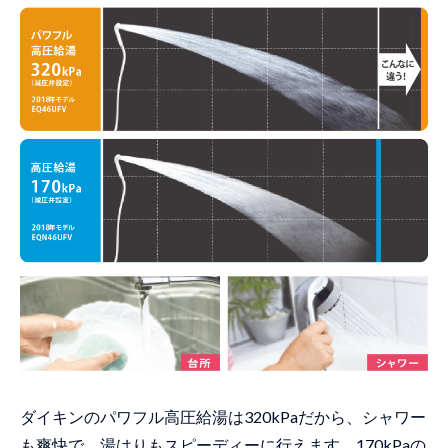
ダイキンのパワフル高圧給湯は320kPaだから、シャワー
も爽快で、湯はりもスピーディーに行えます。170kPaの