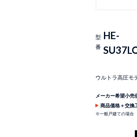
HE-
型
番
SU37L
ウルトラ高圧モ
メーカー希望小売
商品価格＋交換
※一般戸建ての場合