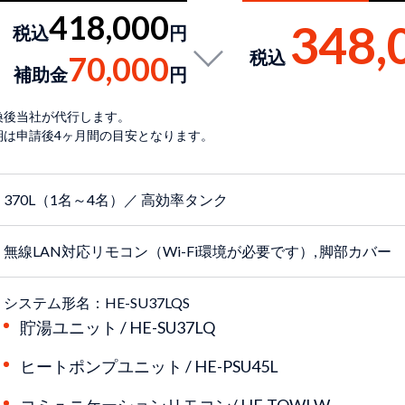
418,000
348,
税込
円
税込
70,000
補助金
円
換後当社が代行します。
期は申請後4ヶ月間の目安となります。
370L（1名～4名）／ 高効率タンク
無線LAN対応リモコン（Wi-Fi環境が必要です）, 脚部カバー
システム形名：
HE-SU37LQS
貯湯ユニット /
HE-SU37LQ
ヒートポンプユニット /
HE-PSU45L
コミュニケーションリモコン/
HE-TQWLW