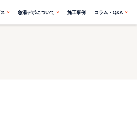
ビス
急湯デポについて
施工事例
コラム・Q&A