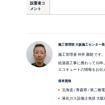
設置者コ
メント
施工管理部 大阪施工センター長
施工管理者 仲井 康朗 です
給湯器工事に携わって10
エコキュートの情報をお伝
保有資格
北海道 / ⻘森県 / 第二種
液化ガス設備士免状 大阪府 1