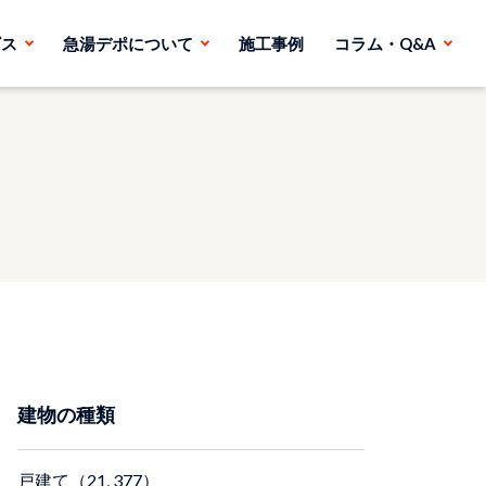
ビス
急湯デポについて
施工事例
コラム・Q&A
建物の種類
戸建て（21, 377）