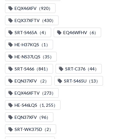
EQX46XFV（920）
EQX37XFTV（430）
SRT-S465A（4）
EQ46WFHV（6）
HE-H37KQS（1）
HE-NS37LQS（35）
SRT-S466（841）
SRT-C376（44）
EQN37XFV （2）
SRT-S465U（13）
EQX46XFTV（273）
HE-S46LQS（1, 255）
EQN37XFV（96）
SRT-WK375D（2）