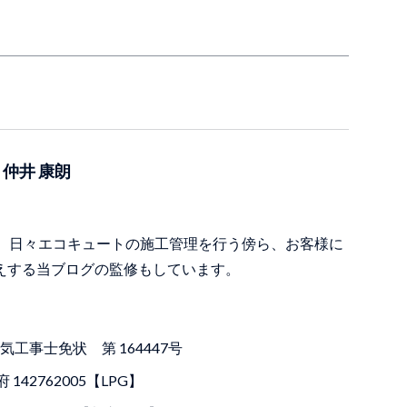
仲井 康朗
。
年。日々エコキュートの施工管理を行う傍ら、お客様に
えする当ブログの監修もしています。
電気工事士免状 第 164447号
42762005【LPG】