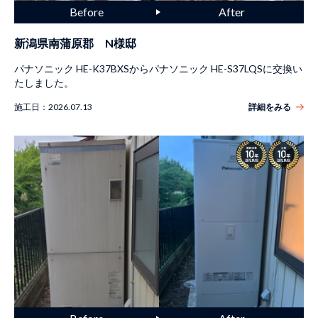
新潟県南蒲原郡 N様邸
パナソニック HE-K37BXSからパナソニック HE-S37LQSに交換い
たしました。
施工日：
2026.07.13
詳細をみる