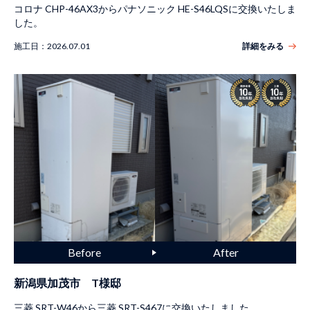
コロナ CHP-46AX3からパナソニック HE-S46LQSに交換いたしま
した。
施工日：
2026.07.01
詳細をみる
新潟県加茂市 T様邸
三菱 SRT-W46から三菱 SRT-S467に交換いたしました。