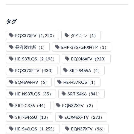
タグ
EQX37XFV（1, 220）
ダイキン（1）
長府製作所（1）
EHP-3757GPXHTP（1）
HE-S37LQS（2, 193）
EQX46XFV（920）
EQX37XFTV（430）
SRT-S465A（4）
EQ46WFHV（6）
HE-H37KQS（1）
HE-NS37LQS（35）
SRT-S466（841）
SRT-C376（44）
EQN37XFV （2）
SRT-S465U（13）
EQX46XFTV（273）
HE-S46LQS（1, 255）
EQN37XFV（96）