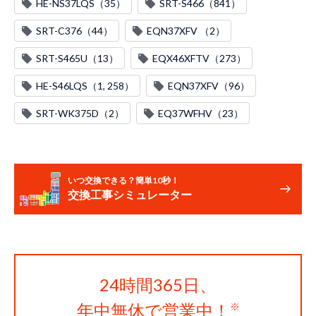
HE-NS37LQS（35）
SRT-S466（841）
SRT-C376（44）
EQN37XFV （2）
SRT-S465U（13）
EQX46XFTV（273）
HE-S46LQS（1, 258）
EQN37XFV（96）
SRT-WK375D（2）
EQ37WFHV（23）
いつ交換できる？簡単10秒！
交換工事シミュレーター
24時間365日、
年中無休で営業中！