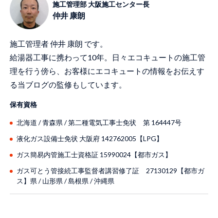
施工管理部 大阪施工センター長
仲井 康朗
施工管理者 仲井 康朗 です。
給湯器工事に携わって10年。日々エコキュートの施工管
理を行う傍ら、お客様にエコキュートの情報をお伝えす
る当ブログの監修もしています。
保有資格
北海道 / ⻘森県 / 第二種電気工事士免状 第 164447号
液化ガス設備士免状 大阪府 142762005【LPG】
ガス簡易内管施工士資格証 15990024【都市ガス】
ガス可とう管接続工事監督者講習修了証 27130129【都市ガ
ス】県 / ⼭形県 / 島根県 / 沖縄県