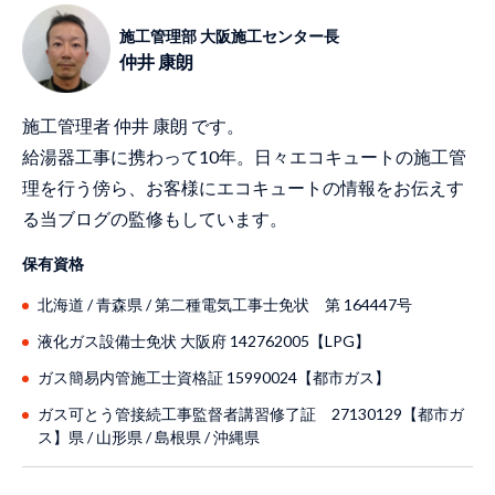
施工管理部 大阪施工センター長
仲井 康朗
施工管理者 仲井 康朗 です。
給湯器工事に携わって10年。日々エコキュートの施工管
理を行う傍ら、お客様にエコキュートの情報をお伝えす
る当ブログの監修もしています。
保有資格
北海道 / ⻘森県 / 第二種電気工事士免状 第 164447号
液化ガス設備士免状 大阪府 142762005【LPG】
ガス簡易内管施工士資格証 15990024【都市ガス】
ガス可とう管接続工事監督者講習修了証 27130129【都市ガ
ス】県 / ⼭形県 / 島根県 / 沖縄県