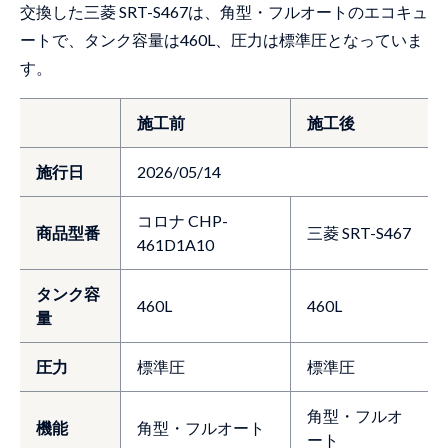
交換した三菱 SRT-S467は、角型・フルオートのエコキュ
ートで、タンク容量は460L、圧力は標準圧となっていま
す。
施工前
施工後
施行日
2026/05/14
コロナ CHP-
商品型番
三菱 SRT-S467
461D1A10
タンク容
460L
460L
量
圧力
標準圧
標準圧
角型・フルオ
機能
角型・フルオート
ート