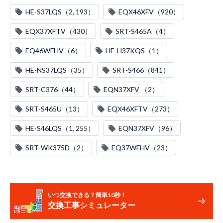
HE-S37LQS（2, 193）
EQX46XFV（920）
EQX37XFTV（430）
SRT-S465A（4）
EQ46WFHV（6）
HE-H37KQS（1）
HE-NS37LQS（35）
SRT-S466（841）
SRT-C376（44）
EQN37XFV （2）
SRT-S465U（13）
EQX46XFTV（273）
HE-S46LQS（1, 255）
EQN37XFV（96）
SRT-WK375D（2）
EQ37WFHV（23）
いつ交換できる？簡単10秒！
交換工事シミュレーター