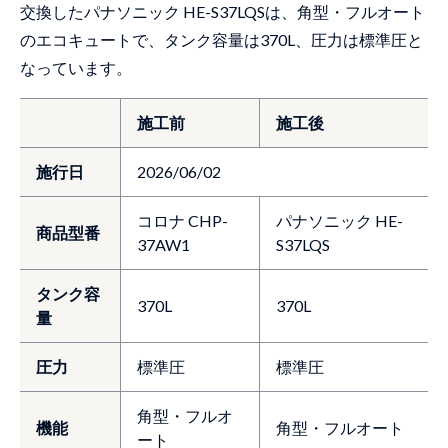
交換したパナソニック HE-S37LQSは、角型・フルオート
のエコキュートで、タンク容量は370L、圧力は標準圧と
なっています。
施工前
施工後
施行日
2026/06/02
コロナ CHP-
パナソニック HE-
商品型番
37AW1
S37LQS
タンク容
370L
370L
量
圧力
標準圧
標準圧
角型・フルオ
機能
角型・フルオート
ート