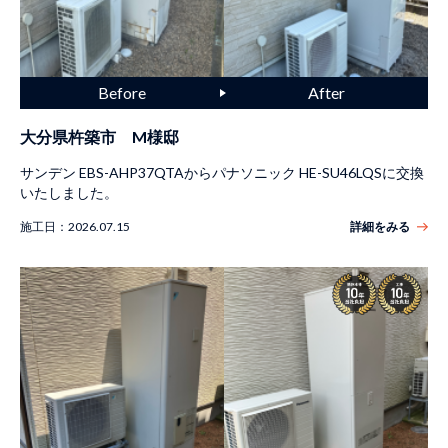
大分県杵築市 M様邸
サンデン EBS-AHP37QTAからパナソニック HE-SU46LQSに交換
いたしました。
施工日：
2026.07.15
詳細をみる