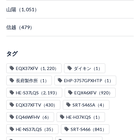
山陽（1, 051）
信越（479）
タグ
EQX37XFV（1, 220）
ダイキン（1）
長府製作所（1）
EHP-3757GPXHTP（1）
HE-S37LQS（2, 193）
EQX46XFV（920）
EQX37XFTV（430）
SRT-S465A（4）
EQ46WFHV（6）
HE-H37KQS（1）
HE-NS37LQS（35）
SRT-S466（841）