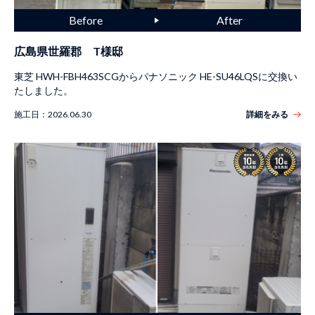
広島県世羅郡 T様邸
東芝 HWH-FBH463SCGからパナソニック HE-SU46LQSに交換い
たしました。
施工日：
2026.06.30
詳細をみる