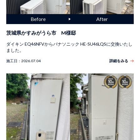
茨城県かすみがうら市 M様邸
ダイキン EQ46NFVからパナソニック HE-SU46LQSに交換いたし
ました。
施工日：
2026.07.04
詳細をみる