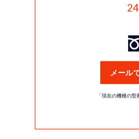
2
メール
「現在の機種の型