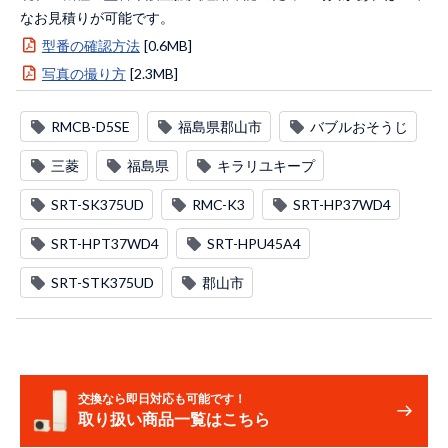
なお見積りが可能です。
型番の確認方法
[0.6MB]
写真の撮り方
[2.3MB]
RMCB-D5SE
福島県郡山市
バブルおそうじ
三菱
福島県
キラリユキープ
SRT-SK375UD
RMC-K3
SRT-HP37WD4
SRT-HPT37WD4
SRT-HPU45A4
SRT-STK375UD
郡山市
交換なら即日対応も可能です！
取り扱い商品一覧はこちら