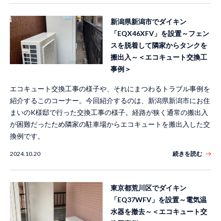
新潟県新潟市でダイキン
「EQX46XFV」を設置～フェン
スを脱着して隣家からタンクを
搬出入～＜エコキュート交換工
事例＞
エコキュート交換工事の様子や、それにまつわるトラブル事例を
紹介するこのコーナー。今回紹介するのは、新潟県新潟市にお住
まいのK様邸で行った交換工事の様子。経路が狭く通常の搬出入
が困難だったため隣家の駐車場からエコキュートを搬出入した交
換例です。
2024.10.20
続きを読む
東京都荒川区でダイキン
「EQ37WFV」を設置～電気温
水器を撤去～＜エコキュート交