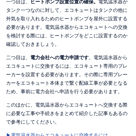
ブロック塀を乗り越えて電気温水器を撤
一つ目は、
ヒートポンプ設置位置の確保。
電気温水器が
去（福岡県久留米市）
タンク一つなのに対して、エコキュートはタンクの他に
経年劣化した電気温水器から多機能なエ
外気を取り入れるためのヒートポンプを屋外に設置する
コキュートへ（愛知県豊川市）
必要があります。電気温水器からエコキュートへの交換
宅内設置の電気温水器を寒冷地仕様のEQ
を検討する際には、ヒートポンプをどこに設置するのか
へ交換（新潟県新潟市西蒲区）
確認しておきましょう。
経年約18年の電気温水器を交換（石川県
二つ目は、
電力会社への電力申請です
。電気温水器から
金沢市）
エコキュートに交換するには、エコキュート専用のブレ
経年劣化した電気温水器をEQに交換（福
ーカーを設置する必要があります。その際に専用ブレー
島県郡山市）
カーをエコキュート本体まで繋ぐ配線工事が必要となる
震災で転倒した電気温水器を撤去（福島
ため、事前に電力会社へ申請を行う必要があります。
県福島市）
駐車スペースにEQを新設（静岡県掛川
このほかに、電気温水器からエコキュートへ交換する際
市）
に必要な工事や手続きをまとめて紹介した記事もあるの
ヒーターを配管に巻きつけて凍結防止
で参考にしてください。
（宮城県白石市）
▶電気温水器からエコキュートに交換するには