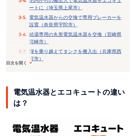
宅内からの搬出入で電気温水器をエコキュ
ートに（埼玉県上尾市）
電気温水器からの交換で専用ブレーカーを
設置（奈良県宇陀市）
給湯専用の丸形電気温水器を交換（宮崎県
宮崎市）
塀を乗り越えてタンクを搬入出（兵庫県西
宮市）
目次を開く
少し離れた場所にヒートポンプを設置（京
都府京都市左京区）
専用ブレーカーを設置して電気温水器をエ
電気温水器とエコキュートの違い
コキュートに（長崎県西彼杵郡長与町）
は？
凍結防止をしてエコキュートに交換（宮
城県大崎市）
テラス内の電気温水器を撤去（新潟県新
潟市北区）