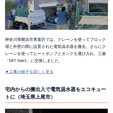
リモコン線を新設して丸形電気温水器を
EQに交換（神奈川県南足柄市）
配管を増設してフルオートのEQに交換
（広島県広島市西区）
二世帯住宅で2台の電気温水器を同時に交
換（愛知県西尾市）
神奈川県横浜市青葉区では、クレーンを使ってブロック
塀と外壁の間に設置された電気温水器を撤去。さらにク
オール電化住宅でエコキュートに交換
（岡山県岡山市）
レーンを使ってヒートポンプとタンクを運び入れ、三菱
「SRT-S465」に交換しました。
ブロック塀に足場を作成してタンクを搬
出入（大阪府四條畷市）
▼工事の様子を詳しく見る
雪の降る日に故障した電気温水器を交換
（山梨県北杜市）
宅内からの搬出入で電気温水器をエコキュー
宅内を通ってタンクを搬出入（大阪府守
口市）
トに（埼玉県上尾市）
フェンスを外して狭小スペースに設置さ
れたタンクを交換（岡山県備前市）