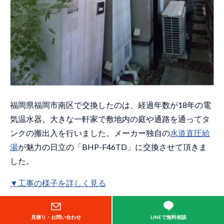
福岡県福岡市南区で交換したのは、経過年数が18年の電
気温水器。大きな一軒家で敷地内の庭や通路を通ってタ
ンクの搬出入を行いました。メーカー独自の
水道直圧給
湯
が魅力の日立の「BHP-F46TD」に交換させて頂きま
した。
▼工事の様子を詳しく見る
2002年製の電気温水器を撤去（東京都荒川
見積り・お問い合わせ
LINEで無料相談