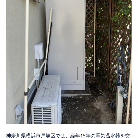
二世帯住宅で2台同時交換＆ウルブロZも
設置（広島県庄原市）
足場を作成して他店で施工NGの現場に対
応（奈良県大和郡山市）
納屋に設置された電気温水器をEQに交換
（宮崎県延岡市）
宅内を通ってベランダに設置の電気温水
器を交換（静岡県掛川市「南エクセルシ
オール掛川」）
基礎を新設して傾いたタンクを交換（広
島県三次市）
経年20年以上の電気温水器を給湯専用EQ
に交換（広島県福山市）
経年15年の電気温水器をEQに交換（香川
県高松市）
神奈川県横浜市戸塚区では、経年15年の電気温水器を交
突然故障した経年20年の電気温水器を当