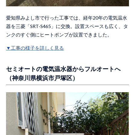
セミオートの電気温水器をフルオートEQ
に（福岡県小郡市）
足場を作成して狭小スペースに設置され
愛知県みよし市で行った工事では、経年20年の電気温水
たタンクを交換（和歌山県海南市）
器を三菱「SRT-S465」に交換。設置スペースも広く、タ
経年20年の電気温水器を撤去（和歌山県
ンクのすぐ側にヒートポンプが設置できました。
伊都郡かつらぎ町）
▼工事の様子を詳しく見る
宅内を通ってマンションベランダのタン
クを交換（千葉県船橋市「ミオカステー
ロ東船橋」）
セミオートの電気温水器からフルオートへ
セミオートの電気温水器からフルオート
（神奈川県横浜市戸塚区）
のEQに交換（愛知県名古屋市緑区）
震災で倒壊したタンクを交換（石川県輪
島市）
セミオートタイプのEQに交換（福井県坂
井市）
宅内を通ってタンクを搬出入（奈良県香
芝市）