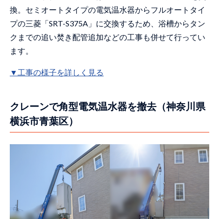
日交換（広島県東広島市）
換。セミオートタイプの電気温水器からフルオートタイ
プの三菱「SRT-S375A」に交換するため、浴槽からタン
裏口の門扉を外して搬入経路を確保（栃
木県足利市）
クまでの追い焚き配管追加などの工事も併せて行ってい
ます。
給湯専用の電気温水器をEQに交換＆リモ
コンも新設（茨城県桜川市）
▼工事の様子を詳しく見る
経年18年以上の電気温水器をEQに交換
（山梨県南都留郡）
クレーンで角型電気温水器を撤去（神奈川県
お客様からのご紹介でEQに交換（奈良県
奈良市）
横浜市青葉区）
【動画あり】隣家の敷地に足場を設置し
てタンクを搬出入（大阪府泉南郡田尻
町）
経年約20年の電気温水器を交換＆リモコ
ン新設も（愛知県知立市）
経年18年の電気温水器をセミオートEQに
交換（福岡県朝倉市）