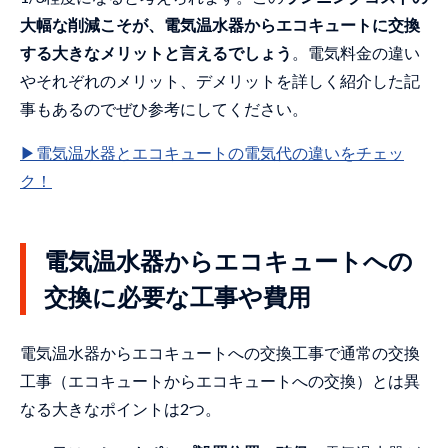
宅内を通ってタンクを搬出入（滋賀県大
津市）
大幅な削減こそが、電気温水器からエコキュートに交換
する大きなメリットと言えるでしょう
。電気料金の違い
配管を増設してセミオートからフルオー
トに交換（大阪府大東市）
やそれぞれのメリット、デメリットを詳しく紹介した記
事もあるのでぜひ参考にしてください。
壁に穴をあけて配管を追加＆フルオート
に（鹿児島県霧島市）
▶電気温水器とエコキュートの電気代の違いをチェッ
足場を作成して物干し部屋の電気温水器
ク！
を交換（京都府向日市）
マンションのベランダ設置の電気温水器
を交換（千葉県市川市）
電気温水器からエコキュートへの
お問い合わせ翌日に交換対応（福島県南
交換に必要な工事や費用
会津郡南会津町）
狭小スペースに足場を作成して搬出入
電気温水器からエコキュートへの交換工事で通常の交換
（大阪府岸和田市）
工事（エコキュートからエコキュートへの交換）とは異
追い焚き配管を交換してセミオートから
なる大きなポイントは2つ。
フルオートに（佐賀県鳥栖市）