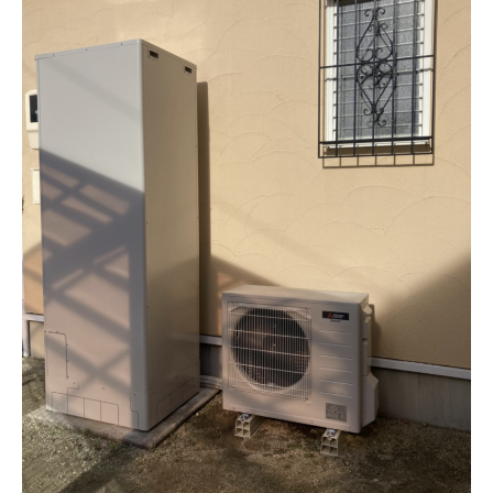
トラックの荷台からタンクを搬出入（愛
知県名古屋市千種区）
専用ブレーカーを設置してEQに交換（兵
庫県伊丹市）
フェンスを脱着してタンクを搬出入（愛
知県清須市）
配管を増設してフルオートタイプのEQに
（神奈川県横須賀市）
セミオートからフルオートのEQに交換
（福岡県みやま市）
能登半島地震で傾いたタンクを交換（新
潟県上越市）
セミオートの電気温水器をフルオートEQ
に交換（宮城県仙台市泉区）
補助金を利用して水漏れしたタンクを交
換（宮城県名取市）