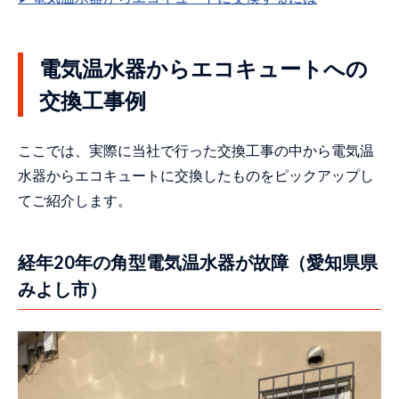
転倒防止金具を排除して壁を穴埋め（宮
城県仙台市泉区）
ブレーカーを絶縁して電気温水器を撤去
電気温水器からエコキュートへの
（宮城県仙台市泉区）
交換工事例
補助金を利用して電気温水器をEQに交換
（千葉県浦安市）
寒冷地仕様のEQを設置（福島県南相馬
ここでは、実際に当社で行った交換工事の中から電気温
市）
水器からエコキュートに交換したものをピックアップし
タンクを持ち上げて搬出入（京都府京都
てご紹介します。
市左京区）
納屋に設置された電気温水器を交換（山
経年20年の角型電気温水器が故障（愛知県県
口県下関市）
みよし市）
ヒートポンプを新設してEQを設置（福岡
県宗像市）
丸型電気温水器を撤去してEQに交換（宮
崎県西臼杵郡高千穂町）