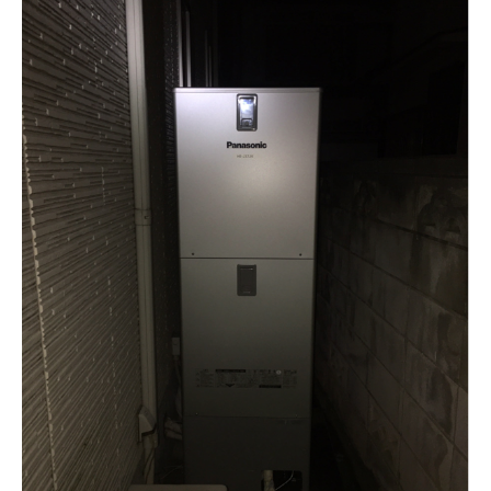
経年20年以上の電気温水器をEQに交換＆
ウルブロZも設置（岡山県浅口市）
2台の給湯器を同時に交換（大阪府摂津
市）
雪の降る日に故障した電気温水器を交換
（山梨県北杜市）
宅内を通ってタンクを搬出入（大阪府守
口市）
フェンスを外して狭小スペースに設置さ
れたタンクを交換（岡山県備前市）
経年20年以上の電気温水器をEQに交換＆
ウルブロZも設置（岡山県浅口市）
2台の給湯器を同時に交換（大阪府摂津
市）