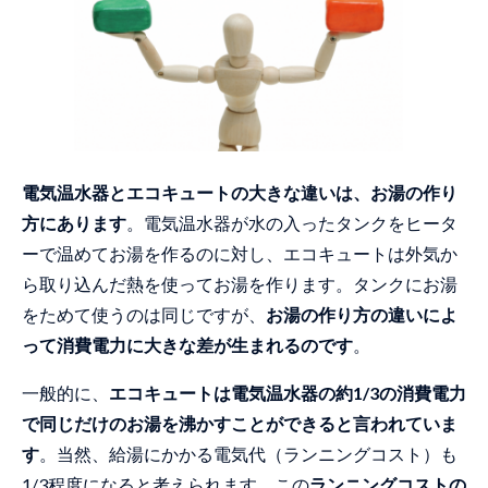
経年18年の電気温水器を交換（福岡県福
岡市南区）
2002年製の電気温水器を撤去（東京都荒
川区）
40Ａから20Ａのブレーカーに交換（福岡
県八女市）
屋内設置の電気温水器を撤去（兵庫県養
電気温水器とエコキュートの大きな違いは、お湯の作り
父市）
方にあります
。電気温水器が水の入ったタンクをヒータ
追い焚き配管を追加してフルオートに交
ーで温めてお湯を作るのに対し、エコキュートは外気か
換（鹿児島県霧島市）
ら取り込んだ熱を使ってお湯を作ります。タンクにお湯
経年19年の電気温水器を交換（福岡県福
をためて使うのは同じですが、
お湯の作り方の違いによ
岡市東区）
って消費電力に大きな差が生まれるのです
。
電気温水器からＥＱに＆循環アダプター
も交換（福岡県糸島市）
一般的に、
エコキュートは電気温水器の約1/3の消費電力
で同じだけのお湯を沸かすことができると言われていま
経過年数15年の電気温水器を撤去（長野
県伊那市）
す
。当然、給湯にかかる電気代（ランニングコスト）も
1/3程度になると考えられます。この
ランニングコストの