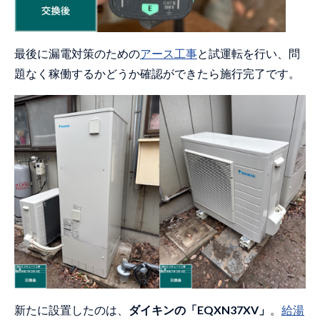
最後に漏電対策のための
アース工事
と試運転を行い、問
題なく稼働するかどうか確認ができたら施行完了です。
新たに設置したのは、
ダイキンの「EQXN37XV」
。
給湯